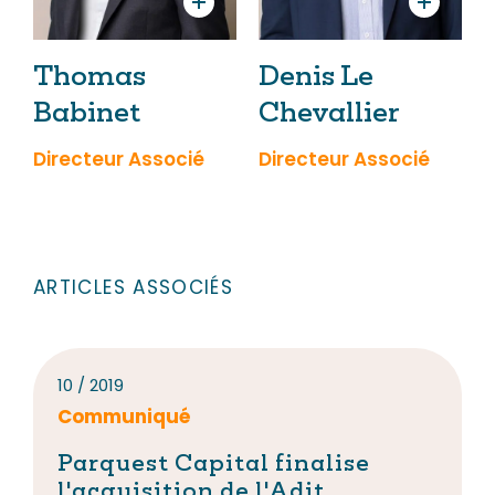
Thomas
Denis Le
Babinet
Chevallier
Directeur Associé
Directeur Associé
D
P
ARTICLES ASSOCIÉS
10 / 2019
Communiqué
Parquest Capital finalise
l'acquisition de l'Adit