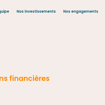
quipe
Nos investissements
Nos engagements
À propos
Notre équipe
Nos investissements
ons financières
Nos engagements
Investissement responsable
Philanthropie