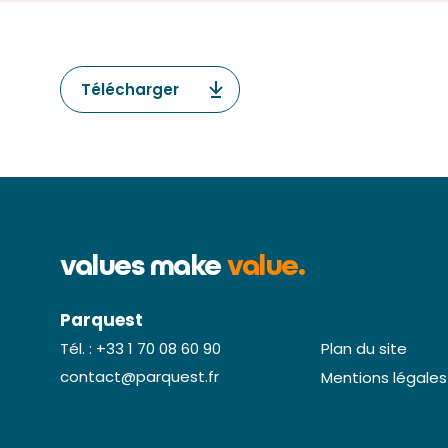
Télécharger
values make
value.
Parquest
Plan du site
Tél. : +33 1 70 08 60 90
Plan du site
contact@parquest.fr
Mentions légales
contact@parquest.fr
Mentions légales