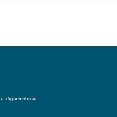
Nos actualités
Nous contacter
 et réglementaires
 et réglementaires