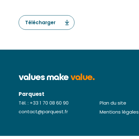
Télécharger
values make
value.
Parquest
Plan du site
Tél. : +33 1 70 08 60 90
Plan du site
contact@parquest.fr
Mentions légales
contact@parquest.fr
Mentions légales