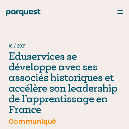
EN
10 / 2021
Eduservices se
À propos
développe avec ses
Notre équipe
associés historiques et
Nos investissements
accélère son leadership
de l’apprentissage en
Nos engagements
France
Investissement responsable
Communiqué
Philanthropie